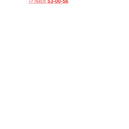
53-00-56
+7 (8453)