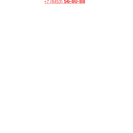
56-80-88
+7 (8453)