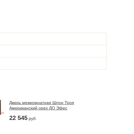
Дверь межкомнатная Шпон Троя
Американский орех ДО Эфес
22 545
руб.