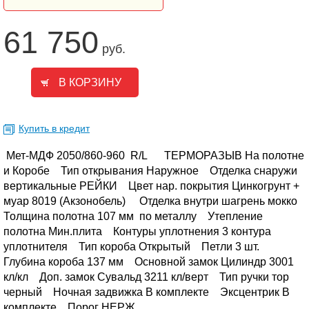
61 750
руб.
Купить в кредит
Мет-МДФ 2050/860-960 R/L
ТЕРМОРАЗЫВ На полотне
и Коробе
Тип открывания Наружное
Отделка снаружи
вертикальные РЕЙКИ
Цвет нар. покрытия Цинкогрунт +
муар 8019 (Акзонобель)
Отделка внутри шагрень мокко
Толщина полотна 107 мм по металлу
Утепление
полотна Мин.плита
Контуры уплотнения 3 контура
уплотнителя
Тип короба Открытый
Петли 3 шт.
Глубина короба 137 мм
Основной замок Цилиндр 3001
кл/кл
Доп. замок Сувальд 3211 кл/верт
Тип ручки тор
черный
Ночная задвижка В комплекте
Эксцентрик В
комплекте
Порог НЕРЖ.