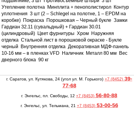
подшипнике, 3 шт
Противосъемные штыри
3 шт
Утепление полотна
Минплита + пенополистирол
Контур
уплотнения
3 шт (2 – Schlegel на полотне, 1 – EPDM на
коробке)
Покраска
Порошковая – Черный букле
Замки
Гардиан 32.11 (сувальдный) + Гардиан 30.01
(цилиндровый)
Цвет фурнитуры
Хром
Наружняя
отделка
Стальной лист в порошковой окраске - Букле
черный
Внутренняя отделка
Декоративная МДФ-панель
10-16 мм – в пленках VFD
Наличник
Металл 80 мм
Вес
дверного блока
90 кг
39-
г. Саратов, ул. Кутякова, 24
(угол ул. М. Горького)
+7 (8452)
77-68
56-80-88
г. Энгельс, пл. Свободы, 12
+7 (8453)
53-00-56
г. Энгельс, ул. Тельмана, 21
+7 (8453)