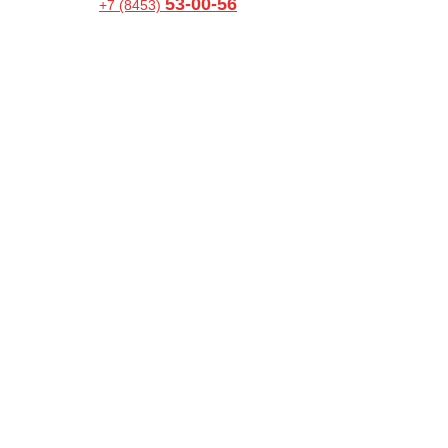
53-00-56
+7 (8453)