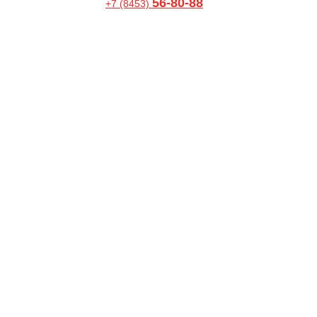
56-80-88
+7 (8453)